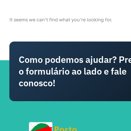
It seems we can’t find what you’re looking for.
Como podemos ajudar? Pr
o formulário ao lado e fale
conosco!