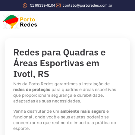
51 99339-9104
contato@portoredes.com.br
Sobre a Porto Redes
Redes para Quadras e
Áreas Esportivas em
Ivoti, RS
Nós da Porto Redes garantimos a instalação de
redes de proteção
para quadras e áreas esportivas
que proporcionam segurança e durabilidade,
adaptadas às suas necessidades.
Venha desfrutar de um
ambiente mais seguro
e
funcional, onde você e seus atletas poderão se
concentrar no que realmente importa: a prática do
esporte.