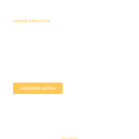
AGENDE UMA VISITA
Agende sua Avaliação com
Nossos Especialistas em
Redes de Proteção para
Quadras
Vamos até o local, avaliamos as medidas e indicamos
a melhor solução para proteger sua família com
segurança e discrição.
AGENDAR AGORA