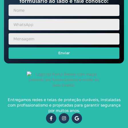
formulário ao lado e fale conosco!
Enviar
Entregamos redes e telas de proteção duráveis, instaladas
com profissionalismo e projetadas para garantir segurança
por muitos anos.