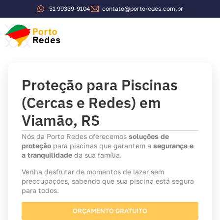
51 99339-9104
contato@portoredes.com.br
Sobre a Porto Redes
Proteção para Piscinas
(Cercas e Redes) em
Viamão, RS
Nós da Porto Redes oferecemos
soluções de
proteção
para piscinas que garantem a
segurança e
a tranquilidade
da sua família.
Venha desfrutar de momentos de lazer sem
preocupações, sabendo que sua piscina está segura
para todos.
ORÇAMENTO GRATUITO