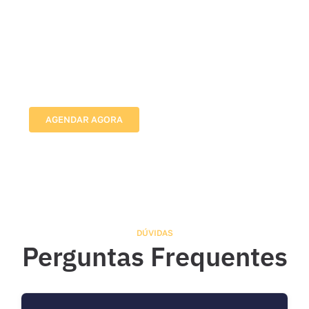
Agende sua Avaliação com
Nossos Especialistas em
Redes de Proteção
Vamos até o local, avaliamos as medidas e indicamos
a melhor solução para proteger sua família com
segurança e discrição.
AGENDAR AGORA
DÚVIDAS
Perguntas Frequentes