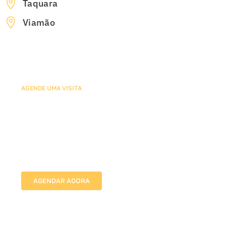
Taquara
Viamão
AGENDE UMA VISITA
Agende sua Avaliação com
Nossos Especialistas em
Redes de Proteção
Vamos até o local, avaliamos as medidas e indicamos
a melhor solução para proteger sua família com
segurança e discrição.
AGENDAR AGORA