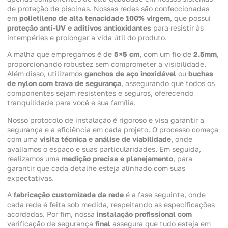
de proteção de piscinas. Nossas redes são confeccionadas
em
polietileno de alta tenacidade 100% virgem
, que possui
proteção anti-UV e aditivos antioxidantes
para resistir às
intempéries e prolongar a vida útil do produto.
A malha que empregamos é de
5×5 cm
, com um fio de
2.5mm
,
proporcionando robustez sem comprometer a visibilidade.
Além disso, utilizamos
ganchos de aço inoxidável
ou
buchas
de nylon com trava de segurança
, assegurando que todos os
componentes sejam resistentes e seguros, oferecendo
tranquilidade para você e sua família.
Nosso protocolo de instalação é rigoroso e visa garantir a
segurança e a eficiência em cada projeto. O processo começa
com uma
visita técnica e análise de viabilidade
, onde
avaliamos o espaço e suas particularidades. Em seguida,
realizamos uma
medição precisa e planejamento
, para
garantir que cada detalhe esteja alinhado com suas
expectativas.
A
fabricação customizada da rede
é a fase seguinte, onde
cada rede é feita sob medida, respeitando as especificações
acordadas. Por fim, nossa
instalação profissional com
verificação de segurança
final
assegura que tudo esteja em