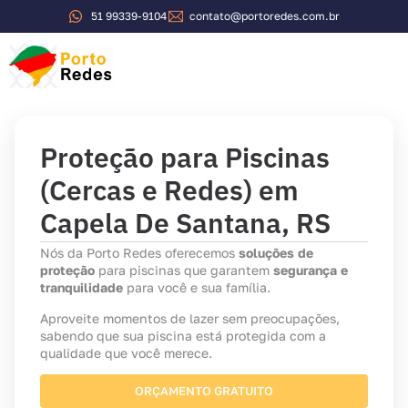
51 99339-9104
contato@portoredes.com.br
Sobre a Porto Redes
Proteção para Piscinas
(Cercas e Redes) em
Capela De Santana, RS
Nós da Porto Redes oferecemos
soluções de
proteção
para piscinas que garantem
segurança e
tranquilidade
para você e sua família.
Aproveite momentos de lazer sem preocupações,
sabendo que sua piscina está protegida com a
qualidade que você merece.
ORÇAMENTO GRATUITO