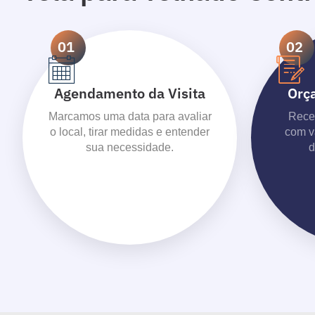
01
02
Agendamento da Visita
Orç
Marcamos uma data para avaliar
Receb
o local, tirar medidas e entender
com v
sua necessidade.
d