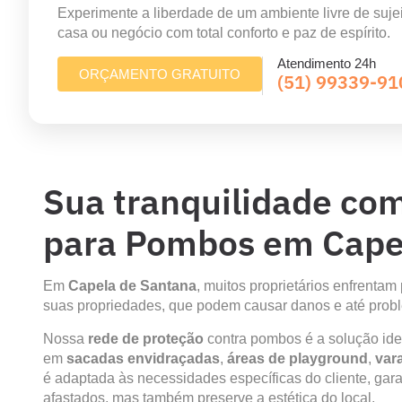
Experimente a liberdade de um ambiente livre de suje
casa ou negócio com total conforto e paz de espírito.
Atendimento 24h
ORÇAMENTO GRATUITO
(51) 99339-91
Sua tranquilidade co
para Pombos em Cape
Em
Capela de Santana
, muitos proprietários enfrenta
suas propriedades, que podem causar danos e até prob
Nossa
rede de proteção
contra pombos é a solução ide
em
sacadas envidraçadas
,
áreas de playground
,
var
é adaptada às necessidades específicas do cliente, g
afastados, mas também preserve a estética do local.