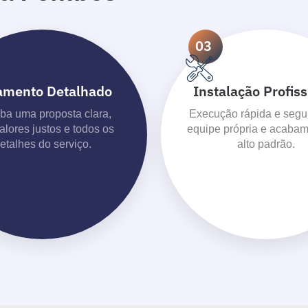
03
amento Detalhado
Instalação Profiss
a uma proposta clara,
Execução rápida e segu
alores justos e todos os
equipe própria e acabam
etalhes do serviço.
alto padrão.