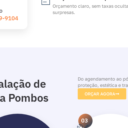
Orçamento claro, sem taxas ocult
O
surpresas.
39-9104
Do agendamento ao pós
alação de
proteção, estética e tr
ra Pombos
ORÇAR AGORA
03