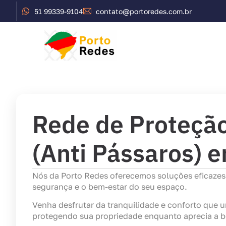
51 99339-9104
contato@portoredes.com.br
Início
Serviços
Rede de Proteçã
(Anti Pássaros) e
Nós da Porto Redes oferecemos soluções eficaze
segurança e o bem-estar do seu espaço.
Venha desfrutar da tranquilidade e conforto que
protegendo sua propriedade enquanto aprecia a be