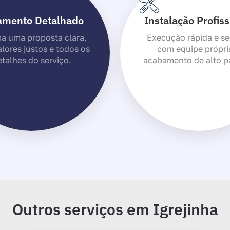
amento Detalhado
Instalação Profiss
a uma proposta clara,
Execução rápida e se
lores justos e todos os
com equipe própri
talhes do serviço.
acabamento de alto p
Outros serviços em Igrejinha