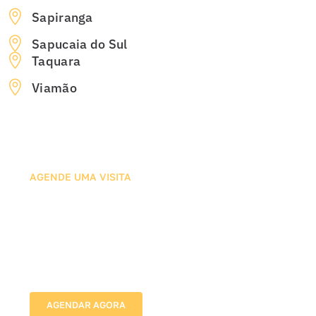
Sapiranga
Sapucaia do Sul
Taquara
Viamão
AGENDE UMA VISITA
Agende sua Avaliação com
Nossos Especialistas em Tela
de Proteção para Gatos
Vamos até o local, avaliamos as medidas e indicamos
a melhor solução para proteger sua família com
segurança e discrição.
AGENDAR AGORA