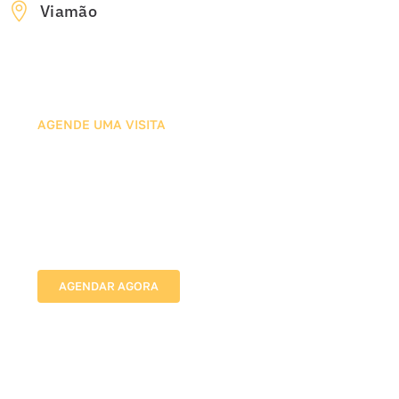
Viamão
AGENDE UMA VISITA
Agende sua Avaliação com
Nossos Especialistas em Tela
de Proteção para Gatos
Vamos até o local, avaliamos as medidas e indicamos
a melhor solução para proteger sua família com
segurança e discrição.
AGENDAR AGORA