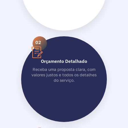
02
Orçamento Detalhado
Receba uma proposta clara, com
valores justos e todos os detalhes
do serviço.