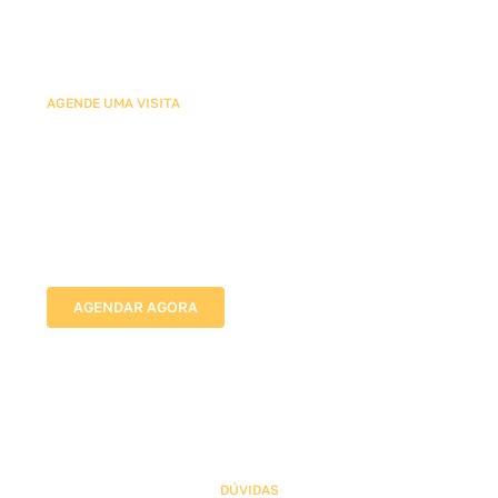
AGENDE UMA VISITA
Agende sua Avaliação com
Nossos Especialistas em Tela
de Proteção para Pássaros
Vamos até o local, avaliamos as medidas e indicamos
a melhor solução para proteger sua família com
segurança e discrição.
AGENDAR AGORA
DÚVIDAS