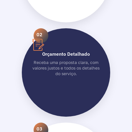
02
Orçamento Detalhado
Receba uma proposta clara, com
valores justos e todos os detalhes
do serviço.
03