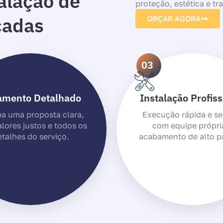
alação de
proteção, estética e tr
cadas
ORÇAR AGORA
03
amento Detalhado
Instalação Profiss
a uma proposta clara,
Execução rápida e se
lores justos e todos os
com equipe própri
talhes do serviço.
acabamento de alto p