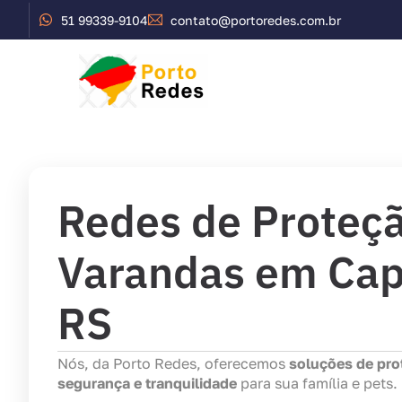
51 99339-9104
contato@portoredes.com.br
Início
Serviços
Redes de Proteçã
Varandas em Cap
RS
Nós, da Porto Redes, oferecemos
soluções de pro
segurança e tranquilidade
para sua família e pets.