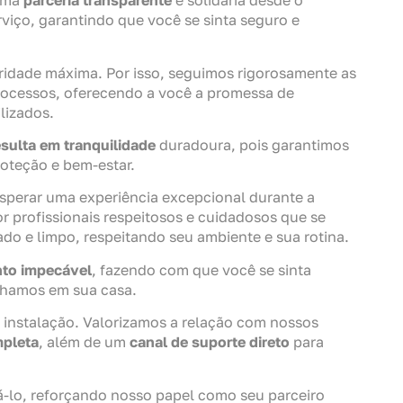
uma
parceria transparente
e solidária desde o
rviço, garantindo que você se sinta seguro e
ridade máxima. Por isso, seguimos rigorosamente as
ocessos, oferecendo a você a promessa de
lizados.
sulta em tranquilidade
duradoura, pois garantimos
roteção e bem-estar.
sperar uma experiência excepcional durante a
r profissionais respeitosos e cuidadosos que se
o e limpo, respeitando seu ambiente e sua rotina.
to impecável
, fazendo com que você se sinta
lhamos em sua casa.
instalação. Valorizamos a relação com nossos
mpleta
, além de um
canal de suporte direto
para
á-lo, reforçando nosso papel como seu parceiro