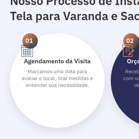
Nosso Processo de Inst
Tela para Varanda e Sa
01
02
Agendamento da Visita
Orç
Marcamos uma data para
Receb
avaliar o local, tirar medidas e
com va
entender sua necessidade.
de