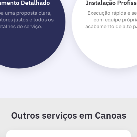
amento Detalhado
Instalação Profiss
a uma proposta clara,
Execução rápida e se
lores justos e todos os
com equipe própri
talhes do serviço.
acabamento de alto p
Outros serviços em Canoas