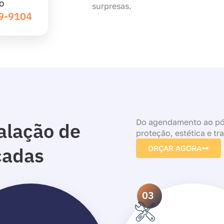
O
surpresas.
39-9104
Do agendamento ao pós
alação de
proteção, estética e tr
cadas
ORÇAR AGORA
03