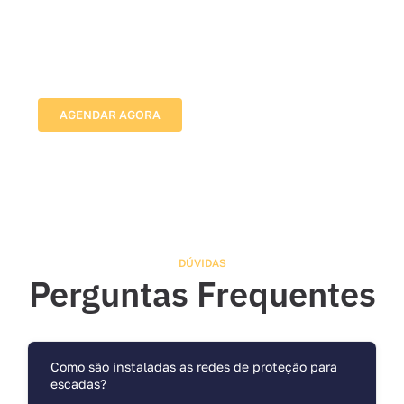
Nossos Especialistas em Tela
de Proteção para Escadas
Vamos até o local, avaliamos as medidas e indicamos
a melhor solução para proteger sua família com
segurança e discrição.
AGENDAR AGORA
DÚVIDAS
Perguntas Frequentes
Como são instaladas as redes de proteção para
escadas?