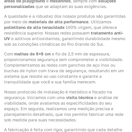
áreas de playground
e
mezaninos
, sempre com
soluções
personalizadas
que se adaptam às suas exigências.
A qualidade e a robustez dos nossos produtos são garantidas
por meio de
materiais de alta performance
. Utilizamos
polietileno de alta tenacidade
100% virgem, que oferece
resistência superior. Nossas redes possuem
tratamento anti-
UV
e aditivos antioxidantes, garantindo durabilidade mesmo
sob as condições climáticas do Rio Grande do Sul.
Com
malhas de 5×5 cm
e fio de 2,5 mm de espessura,
proporcionamos segurança sem comprometer a visibilidade.
Complementamos as redes com ganchos de aço inox ou
buchas de nylon com trava de segurança, resultando em um
sistema que resiste ao uso constante e garante a
tranquilidade que você e sua família merecem.
Nosso protocolo de instalação é metódico e focado na
segurança. Iniciamos com uma
visita técnica
e análise de
viabilidade, onde avaliamos as especificidades do seu
espaço. Em seguida, realizamos uma medição precisa e
planejamento detalhado, que nos permite fabricar uma rede
sob medida para suas necessidades.
A fabricação é feita com rigor, garantindo que cada detalhe