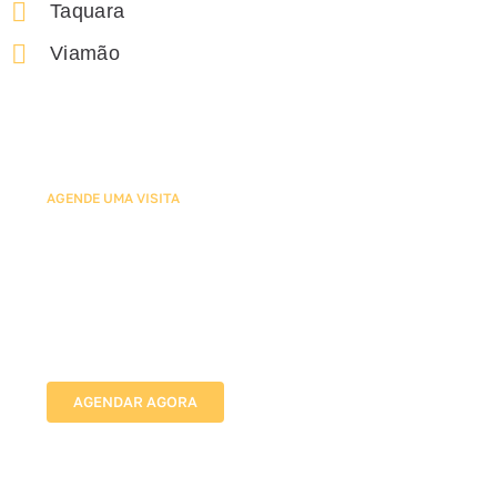
Taquara
Viamão
AGENDE UMA VISITA
Agende sua Avaliação com
Nossos Especialistas em Tela
de Proteção para Escadas
Vamos até o local, avaliamos as medidas e indicamos
a melhor solução para proteger sua família com
segurança e discrição.
AGENDAR AGORA