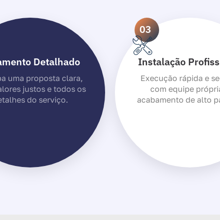
03
amento Detalhado
Instalação Profiss
a uma proposta clara,
Execução rápida e se
lores justos e todos os
com equipe própri
talhes do serviço.
acabamento de alto p