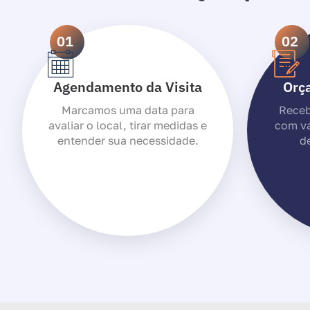
01
02
Agendamento da Visita
Orç
Marcamos uma data para
Receb
avaliar o local, tirar medidas e
com va
entender sua necessidade.
de