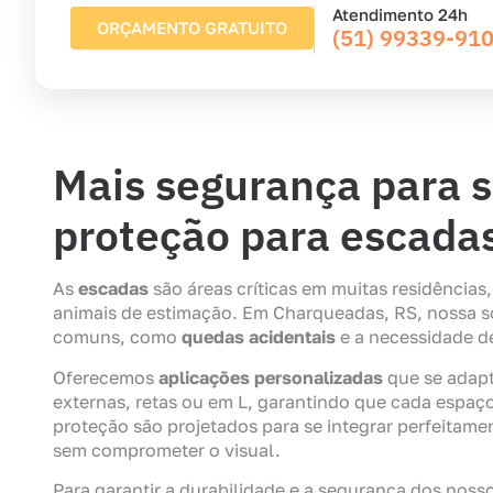
Atendimento 24h
ORÇAMENTO GRATUITO
(51) 99339-91
Mais segurança para s
proteção para escad
As
escadas
são áreas críticas em muitas residência
animais de estimação. Em Charqueadas, RS, nossa 
comuns, como
quedas acidentais
e a necessidade 
Oferecemos
aplicações personalizadas
que se adapt
externas, retas ou em L, garantindo que cada espaço
proteção são projetados para se integrar perfeitame
sem comprometer o visual.
Para garantir a durabilidade e a segurança dos noss