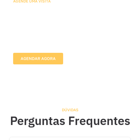
AGENDE UMA VISITA
Agende sua Avaliação com
Nossos Especialistas em
Redes de Proteção
Vamos até o local, avaliamos as medidas e indicamos
a melhor solução para proteger sua família com
segurança e discrição.
AGENDAR AGORA
DÚVIDAS
Perguntas Frequentes