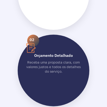
02
Orçamento Detalhado
Receba uma proposta clara, com
valores justos e todos os detalhes
do serviço.