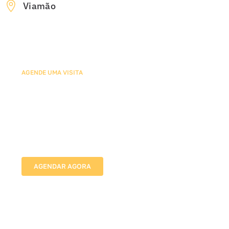
Viamão
AGENDE UMA VISITA
Agende sua Avaliação com
Nossos Especialistas em Tela
de Proteção para Escadas
Vamos até o local, avaliamos as medidas e indicamos
a melhor solução para proteger sua família com
segurança e discrição.
AGENDAR AGORA