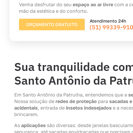
Venha desfrutar do seu
espaço ao ar livre
com a ce
mão da estética e do conforto.
Atendimento 24h
ORÇAMENTO GRATUITO
(51) 99339-91
Sua tranquilidade co
Santo Antônio da Patr
Em Santo Antônio da Patrulha, entendemos que a
s
Nossa solução de
redes de proteção
para
sacadas e
acidentais
, entrada de
insetos indesejados
e a nece
brincarem.
As
aplicações
são diversas: desde janelas basculant
segurança, até sacadas envidraçadas que precisam d