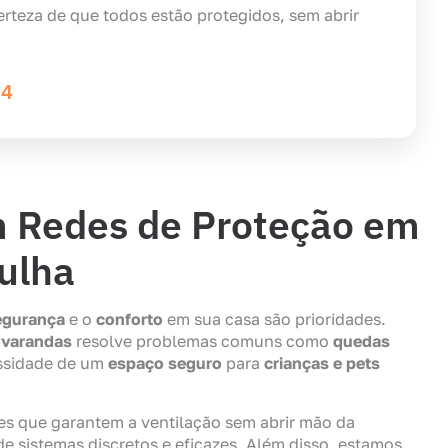
rteza de que todos estão protegidos, sem abrir
04
m Redes de Proteção em
ulha
egurança
e o
conforto
em sua casa são prioridades.
 varandas
resolve problemas comuns como
quedas
ssidade de um
espaço seguro
para
crianças e pets
es que garantem a ventilação sem abrir mão da
e sistemas discretos e eficazes. Além disso, estamos