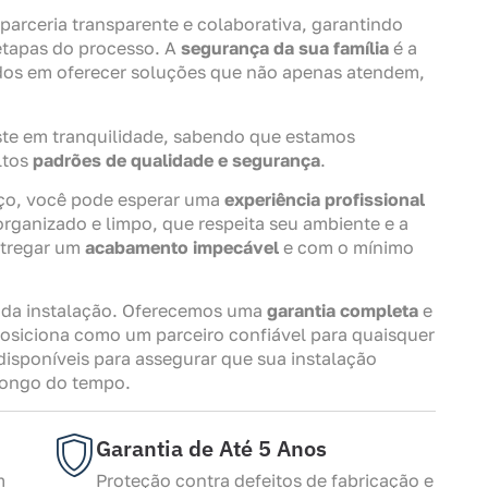
parceria transparente e colaborativa, garantindo
etapas do processo. A
segurança da sua família
é a
dos em oferecer soluções que não apenas atendem,
ste em tranquilidade, sabendo que estamos
ltos
padrões de qualidade e segurança
.
ço, você pode esperar uma
experiência profissional
organizado e limpo, que respeita seu ambiente e a
ntregar um
acabamento impecável
e com o mínimo
 da instalação. Oferecemos uma
garantia completa
e
posiciona como um parceiro confiável para quaisquer
isponíveis para assegurar que sua instalação
longo do tempo.
Garantia de Até 5 Anos
m
Proteção contra defeitos de fabricação e