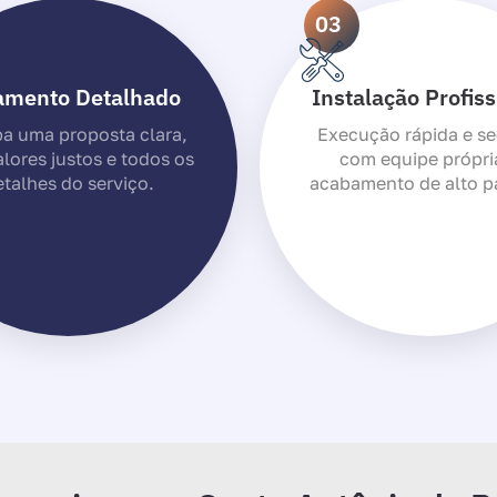
03
amento Detalhado
Instalação Profiss
a uma proposta clara,
Execução rápida e se
lores justos e todos os
com equipe própri
talhes do serviço.
acabamento de alto p