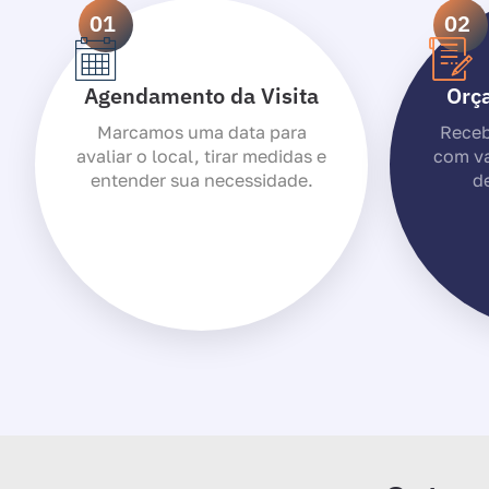
01
02
Agendamento da Visita
Orç
Marcamos uma data para
Receb
avaliar o local, tirar medidas e
com va
entender sua necessidade.
de