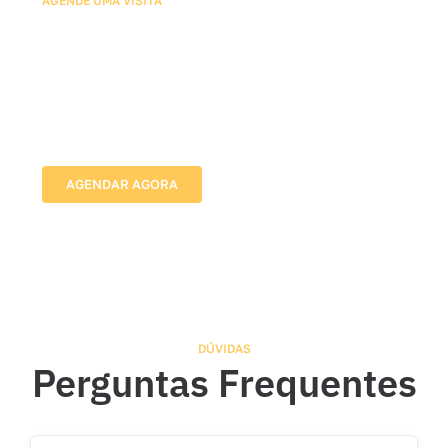
AGENDE UMA VISITA
Agende sua Avaliação com
Nossos Especialistas em Tela
para Janelas
Vamos até o local, avaliamos as medidas e indicamos
a melhor solução para proteger sua família com
segurança e discrição.
AGENDAR AGORA
DÚVIDAS
Perguntas Frequentes