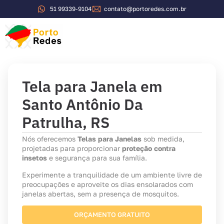
51 99339-9104
contato@portoredes.com.br
Sobre a Porto Redes
Tela para Janela em
Santo Antônio Da
Patrulha, RS
Nós oferecemos
Telas para Janelas
sob medida,
projetadas para proporcionar
proteção contra
insetos
e segurança para sua família.
Experimente a tranquilidade de um ambiente livre de
preocupações e aproveite os dias ensolarados com
janelas abertas, sem a presença de mosquitos.
ORÇAMENTO GRATUITO