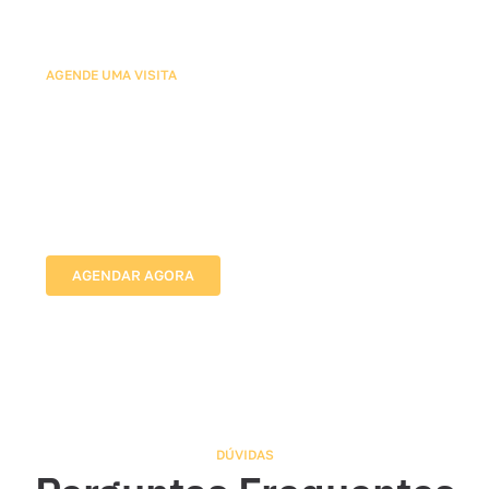
AGENDE UMA VISITA
Agende sua Avaliação com
Nossos Especialistas em
Telas Mosquiteiras
Vamos até o local, avaliamos as medidas e indicamos
a melhor solução para proteger sua família com
segurança e discrição.
AGENDAR AGORA
DÚVIDAS