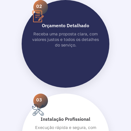
02
Orçamento Detalhado
Receba uma proposta clara, com
valores justos e todos os detalhes
do serviço.
03
Instalação Profissional
Execução rápida e segura, com