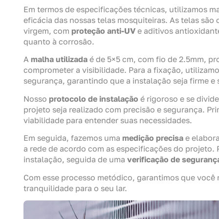
Em termos de especificações técnicas, utilizamos mat
eficácia das nossas telas mosquiteiras. As telas sã
virgem, com
proteção anti-UV
e aditivos antioxidant
quanto à corrosão.
A
malha utilizada
é de 5×5 cm, com fio de 2.5mm, 
comprometer a visibilidade. Para a fixação, utiliza
segurança, garantindo que a instalação seja firme 
Nosso
protocolo de instalação
é rigoroso e se divid
projeto seja realizado com precisão e segurança. Pr
viabilidade para entender suas necessidades.
Em seguida, fazemos uma
medição precisa
e elabor
a rede de acordo com as especificações do projeto. P
instalação, seguida de uma
verificação de seguranç
Com esse processo metódico, garantimos que você
tranquilidade para o seu lar.