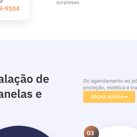
O
surpresas.
39-9104
alação de
Do agendamento ao pós
proteção, estética e tr
anelas e
ORÇAR AGORA
03