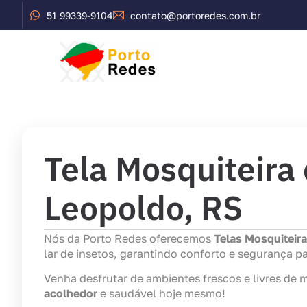
51 99339-9104
contato@portoredes.com.br
Início
Serviços
Tela Mosquiteira
Leopoldo, RS
Nós da Porto Redes oferecemos
Telas Mosquiteir
lar de insetos, garantindo conforto e segurança pa
Venha desfrutar de ambientes frescos e livres d
acolhedor
e saudável hoje mesmo!